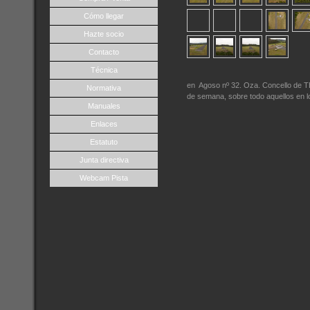
Cómo llegar
Hazte socio
Contacto
Técnica
en Agoso nº 32. Oza. Concello de TE
Normativa
de semana, sobre todo aquellos en l
Manuales
Enlaces
Estatuto
Junta directiva
Webcam Pista