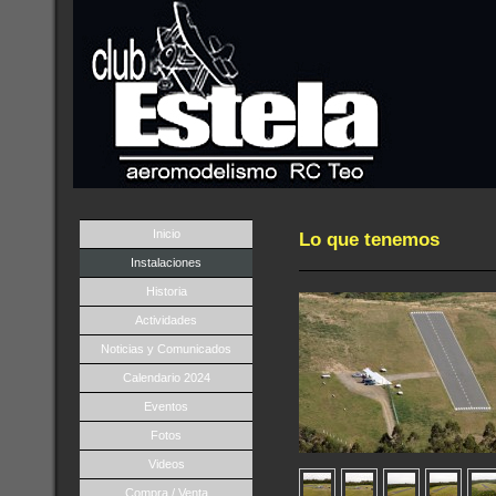
Inicio
Lo que tenemos
Instalaciones
Historia
Actividades
Noticias y Comunicados
Calendario 2024
Eventos
Fotos
Videos
Compra / Venta